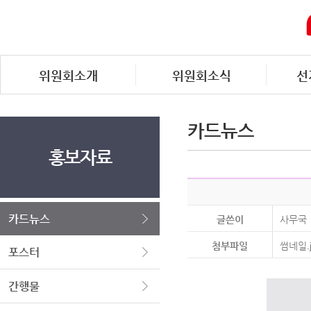
위원회소개
위원회소식
선
카드뉴스
홍보자료
카드뉴스
글쓴이
사무국
첨부파일
썸네일.j
포스터
간행물