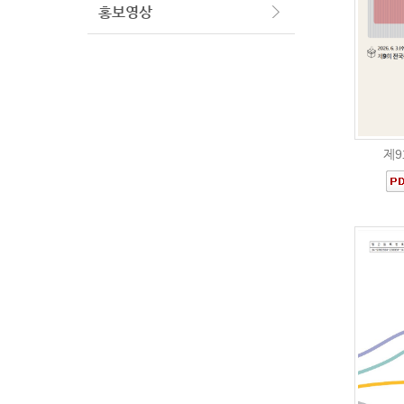
홍보영상
제9