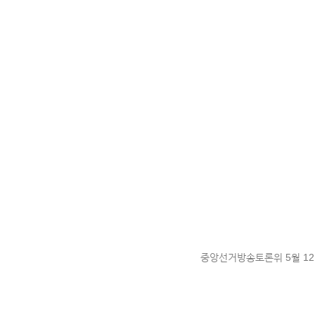
중앙선거방송토론위 5월 1