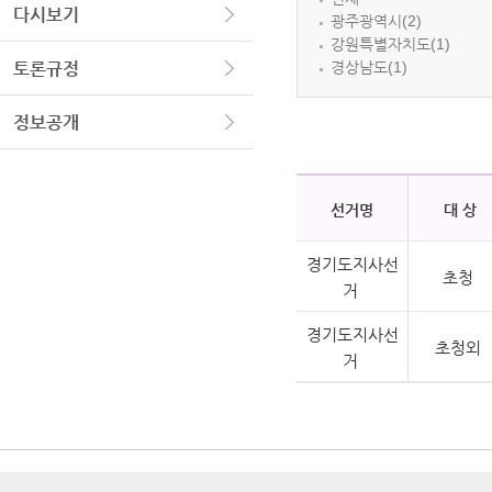
다시보기
광주광역시(2)
강원특별자치도(1)
경상남도(1)
토론규정
정보공개
선거명
대 상
경기도지사선
초청
거
경기도지사선
초청외
거